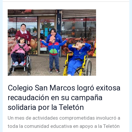
Éxito
Total
en
la
Primera
Corrida
Familiar
del
Colegio
San
Colegio San Marcos logró exitosa
Marcos
recaudación en su campaña
solidaria por la Teletón
Un mes de actividades comprometidas involucró a
toda la comunidad educativa en apoyo a la Teletón