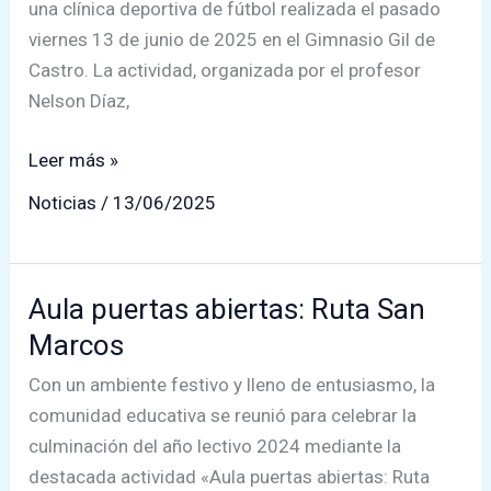
una clínica deportiva de fútbol realizada el pasado
viernes 13 de junio de 2025 en el Gimnasio Gil de
Castro. La actividad, organizada por el profesor
Nelson Díaz,
Estudiantes
Leer más »
de
Noticias
/
13/06/2025
nuestro
colegio
participan
Aula puertas abiertas: Ruta San
en
Marcos
clínica
deportiva
Con un ambiente festivo y lleno de entusiasmo, la
con
comunidad educativa se reunió para celebrar la
Club
culminación del año lectivo 2024 mediante la
Deportes
destacada actividad «Aula puertas abiertas: Ruta