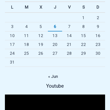
sus
L
M
X
J
V
S
D
estudiantes
en
1
2
su
3
4
5
6
7
8
9
paso
a
10
11
12
13
14
15
16
Primero
17
18
19
20
21
22
23
Básico
24
25
26
27
28
29
30
31
« Jun
Repr
Youtube
de