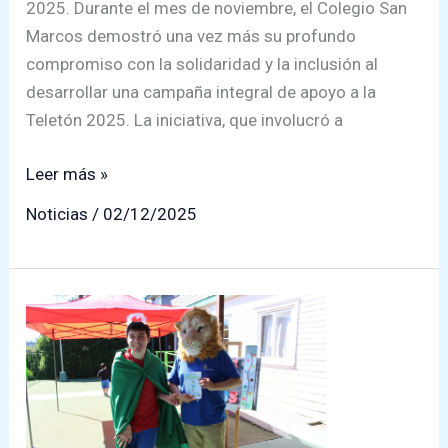
2025. Durante el mes de noviembre, el Colegio San
Marcos demostró una vez más su profundo
compromiso con la solidaridad y la inclusión al
desarrollar una campaña integral de apoyo a la
Teletón 2025. La iniciativa, que involucró a
Colegio
Leer más »
San
Noticias
/
02/12/2025
Marcos
logró
exitosa
recaudación
en
su
campaña
solidaria