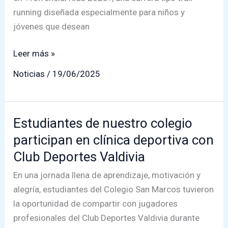
para
running diseñada especialmente para niños y
la
jóvenes que desean
campaña
2025
Estudiantes
Leer más »
del
Noticias
/
19/06/2025
Colegio
San
Marcos
Estudiantes de nuestro colegio
Brillan
participan en clínica deportiva con
en
Torrencial
Club Deportes Valdivia
Kids
En una jornada llena de aprendizaje, motivación y
2025
alegría, estudiantes del Colegio San Marcos tuvieron
la oportunidad de compartir con jugadores
profesionales del Club Deportes Valdivia durante