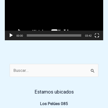
víde
00:00
03:42
Buscar
por:
Estamos ubicados
Los Pelúes 085