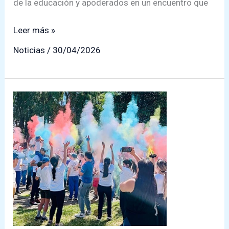
de la educación y apoderados en un encuentro que
Colegio
Leer más »
San
Noticias
/
30/04/2026
Marcos
celebra
19
años
de
historia
con
masiva
corrida
deportiva