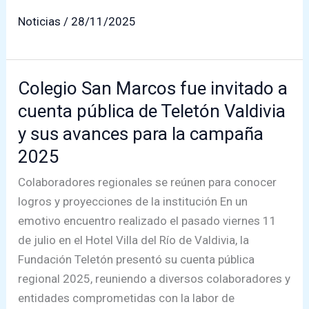
San
Noticias
/
28/11/2025
Marcos:
Aula
Abierta
Colegio San Marcos fue invitado a
Exhibe
cuenta pública de Teletón Valdivia
los
Logros
y sus avances para la campaña
y
2025
Avances
Colaboradores regionales se reúnen para conocer
del
logros y proyecciones de la institución En un
Año
emotivo encuentro realizado el pasado viernes 11
Escolar
de julio en el Hotel Villa del Río de Valdivia, la
Fundación Teletón presentó su cuenta pública
regional 2025, reuniendo a diversos colaboradores y
entidades comprometidas con la labor de