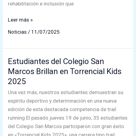
rehabilitación e inclusión que
Colegio
Leer más »
San
Noticias
/
11/07/2025
Marcos
fue
invitado
Estudiantes del Colegio San
a
Marcos Brillan en Torrencial Kids
cuenta
pública
2025
de
Una vez más, nuestros estudiantes demuestran su
Teletón
espíritu deportivo y determinación en una nueva
Valdivia
edición de esta destacada competencia de trail
y
running El pasado jueves 19 de junio, 35 estudiantes
sus
del Colegio San Marcos participaron con gran éxito
avances
en «Torrencial Kids 2025», una carrera tipo trail