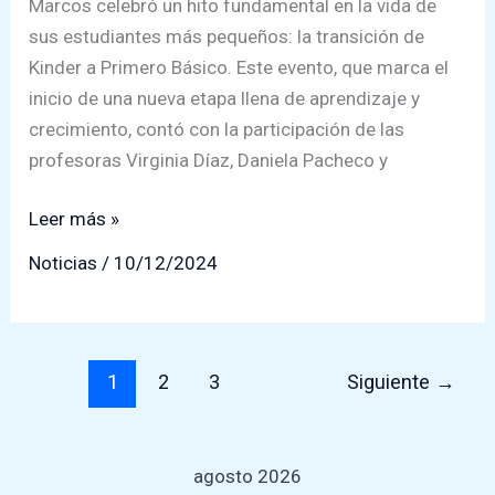
Marcos celebró un hito fundamental en la vida de
sus estudiantes más pequeños: la transición de
Kinder a Primero Básico. Este evento, que marca el
inicio de una nueva etapa llena de aprendizaje y
crecimiento, contó con la participación de las
profesoras Virginia Díaz, Daniela Pacheco y
Nueva
Leer más »
etapa,
Noticias
/
10/12/2024
nuevas
aventuras:
Colegio
San
1
2
3
Siguiente
→
Marcos
acompaña
a
agosto 2026