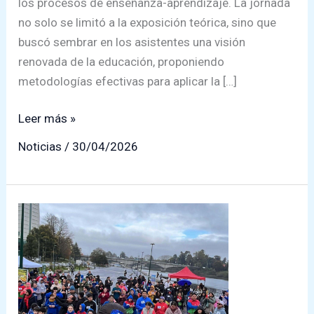
los procesos de enseñanza-aprendizaje. La jornada
no solo se limitó a la exposición teórica, sino que
buscó sembrar en los asistentes una visión
renovada de la educación, proponiendo
metodologías efectivas para aplicar la […]
Colegio
Leer más »
San
Noticias
/
30/04/2026
Marcos
lidera
la
reflexión
sobre
el
futuro
educativo