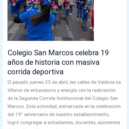
en
el
exitoso
seminario
«La
Inteligencia
Artificial
Colegio San Marcos celebra 19
en
años de historia con masiva
Educación»
corrida deportiva
El pasado jueves 23 de abril, las calles de Valdivia se
tiñeron de entusiasmo y energía con la realización
de la Segunda Corrida Institucional del Colegio San
Marcos. Esta actividad, enmarcada en la celebración
del 19° aniversario de nuestro establecimiento,
logró congregar a estudiantes, docentes, asistentes