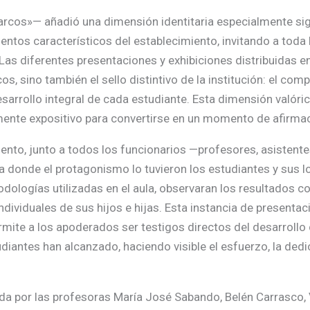
os»— añadió una dimensión identitaria especialmente signi
ntos característicos del establecimiento, invitando a toda 
Las diferentes presentaciones y exhibiciones distribuidas en 
s, sino también el sello distintivo de la institución: el co
esarrollo integral de cada estudiante. Esta dimensión valóri
ente expositivo para convertirse en un momento de afirmació
iento, junto a todos los funcionarios —profesores, asistente
 donde el protagonismo lo tuvieron los estudiantes y sus 
ologías utilizadas en el aula, observaran los resultados con
ividuales de sus hijos e hijas. Esta instancia de presentac
permite a los apoderados ser testigos directos del desarroll
iantes han alcanzado, haciendo visible el esfuerzo, la dedic
a por las profesoras María José Sabando, Belén Carrasco, V