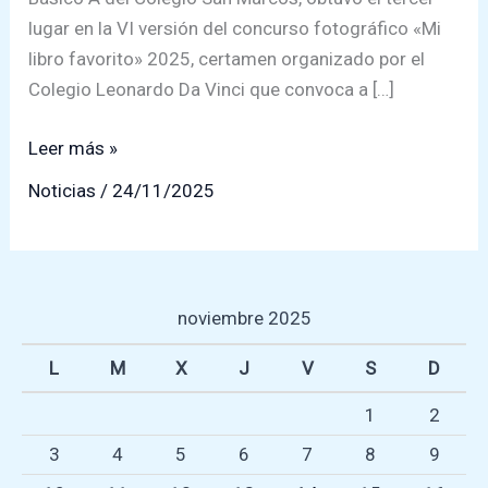
lugar en la VI versión del concurso fotográfico «Mi
libro favorito» 2025, certamen organizado por el
Colegio Leonardo Da Vinci que convoca a […]
Estudiante
Leer más »
Sanmarquino
Noticias
/
24/11/2025
Obtiene
Tercer
Lugar
en
noviembre 2025
Concurso
Fotográfico
L
M
X
J
V
S
D
Regional
1
2
«Mi
Libro
3
4
5
6
7
8
9
Favorito»