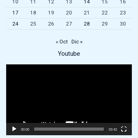
10
11
12
13
14
15
16
17
18
19
20
21
22
23
24
25
26
27
28
29
30
« Oct
Dic »
Repr
Youtube
de
víde
00:00
03:42