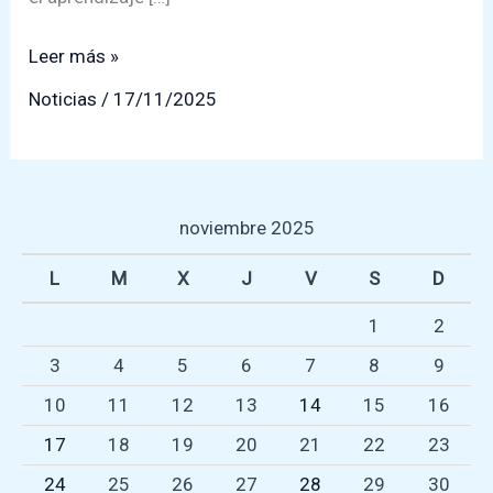
Estudiantes
Leer más »
de
Noticias
/
17/11/2025
7°y
8°
Básico
visitan
noviembre 2025
el
Fuerte
L
M
X
J
V
S
D
de
1
2
Niebla
3
4
5
6
7
8
9
10
11
12
13
14
15
16
17
18
19
20
21
22
23
24
25
26
27
28
29
30