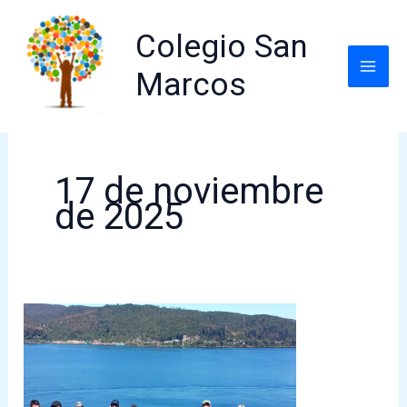
Ir
al
Colegio San
contenido
Marcos
17 de noviembre
de 2025