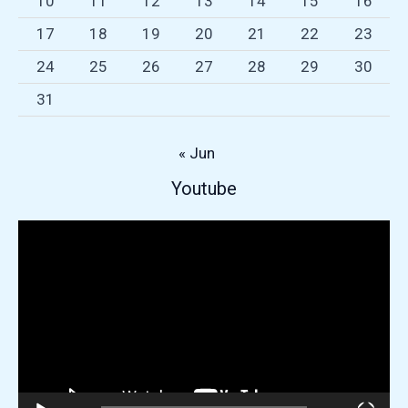
10
11
12
13
14
15
16
17
18
19
20
21
22
23
24
25
26
27
28
29
30
31
« Jun
Repr
Youtube
de
víde