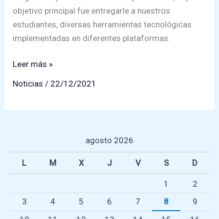
objetivo principal fue entregarle a nuestros
estudiantes, diversas herramientas tecnológicas
implementadas en diferentes plataformas.
Muestra
Leer más »
TIC
Noticias
/
22/12/2021
´s
en
San
Marcos
agosto 2026
L
M
X
J
V
S
D
1
2
3
4
5
6
7
8
9