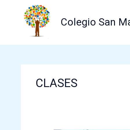
Ir
al
Colegio San M
contenido
CLASES