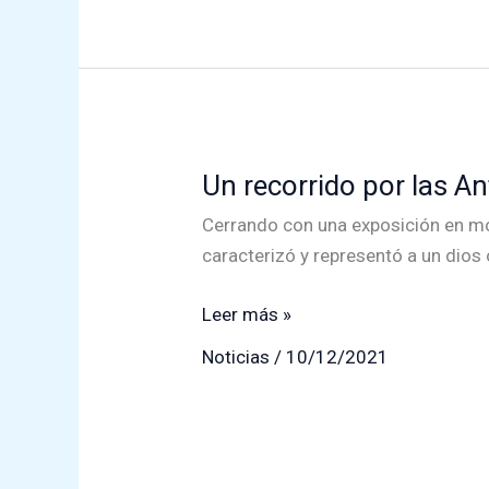
Un recorrido por las An
Cerrando con una exposición en mo
caracterizó y representó a un dios 
Un
Leer más »
recorrido
Noticias
/
10/12/2021
por
las
Antiguas
Civilizaciones