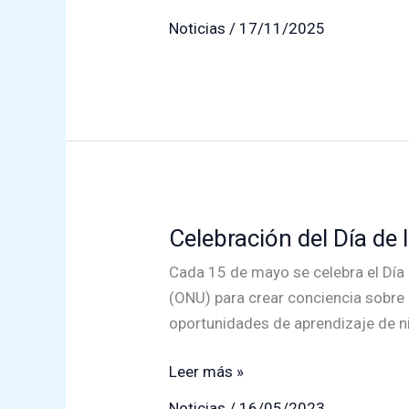
de
Noticias
/
17/11/2025
7°y
8°
Básico
visitan
el
Fuerte
de
Niebla
Celebración del Día de 
Cada 15 de mayo se celebra el Día 
(ONU) para crear conciencia sobre e
oportunidades de aprendizaje de ni
Celebración
Leer más »
del
Noticias
/
16/05/2023