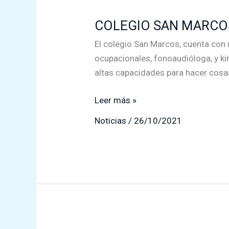
COLEGIO SAN MARCOS
El colegio San Marcos, cuenta con 
ocupacionales, fonoaudióloga, y ki
altas capacidades para hacer cosas
COLEGIO
Leer más »
SAN
Noticias
/
26/10/2021
MARCOS
DONDE
“LA
EDUCACIÓN
REGULAR
LA
HICIMOS
ESPECIAL”