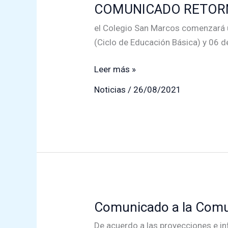
COMUNICADO RETORN
el Colegio San Marcos comenzará un
(Ciclo de Educación Básica) y 06 d
COMUNICADO
Leer más »
RETORNO
Noticias
/
26/08/2021
A
CLASES
PRESENCIALES
Comunicado a la Comu
De acuerdo a las proyecciones e in