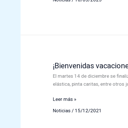
Día
de
la
Familia
¡Bienvenidas vacacione
El martes 14 de diciembre se final
elástica, pinta caritas, entre otros
¡Bienvenidas
Leer más »
vacaciones!
Noticias
/
15/12/2021