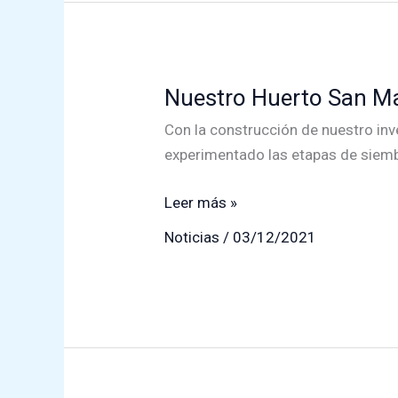
Nuestro Huerto San M
Con la construcción de nuestro inv
experimentado las etapas de siemb
Nuestro
Leer más »
Huerto
Noticias
/
03/12/2021
San
Marcos