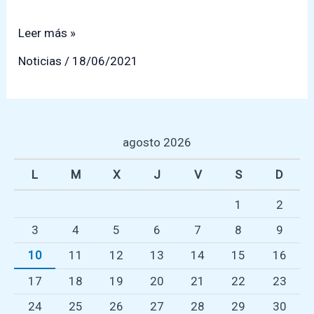
18
Leer más »
de
Noticias
/
18/06/2021
Junio
Día
del
Orgullo
agosto 2026
Autista
L
M
X
J
V
S
D
1
2
3
4
5
6
7
8
9
10
11
12
13
14
15
16
17
18
19
20
21
22
23
24
25
26
27
28
29
30