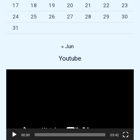
17
18
19
20
21
22
23
24
25
26
27
28
29
30
31
« Jun
Repr
Youtube
de
víde
00:00
03:42