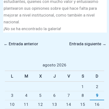
estudiantes, quienes con mucho valor y entusiasmo
plantearon sus opiniones sobre qué hace falta para
mejorar a nivel institucional, como también a nivel
nacional.
¡No se ha encontrado la galería!
←
Entrada anterior
Entrada siguiente
→
agosto 2026
L
M
X
J
V
S
D
1
2
3
4
5
6
7
8
9
10
11
12
13
14
15
16