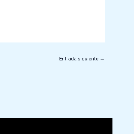
Entrada siguiente
→
roductor