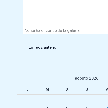
¡No se ha encontrado la galería!
←
Entrada anterior
agosto 2026
L
M
X
J
V